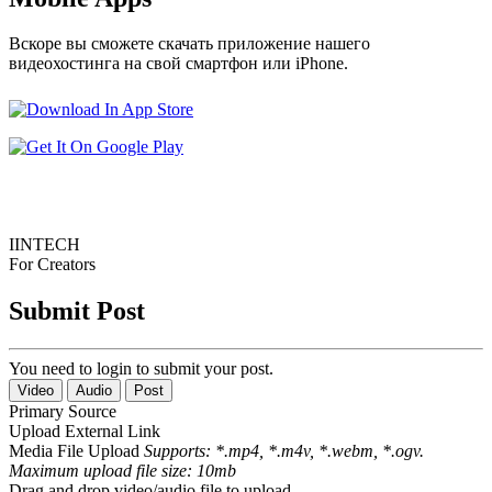
Вскоре вы сможете скачать приложение нашего
видеохостинга на свой смартфон или iPhone.
IINTECH
For Creators
Submit Post
You need to login to submit your post.
Video
Audio
Post
Primary Source
Upload
External Link
Media File Upload
Supports: *.mp4, *.m4v, *.webm, *.ogv.
Maximum upload file size: 10mb
Drag and drop video/audio file to upload