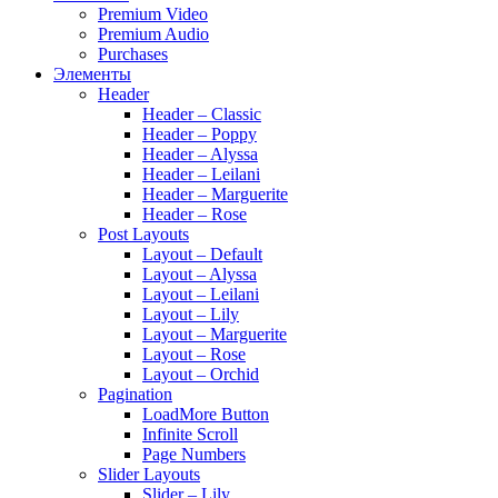
Premium Video
Premium Audio
Purchases
Элементы
Header
Header – Classic
Header – Poppy
Header – Alyssa
Header – Leilani
Header – Marguerite
Header – Rose
Post Layouts
Layout – Default
Layout – Alyssa
Layout – Leilani
Layout – Lily
Layout – Marguerite
Layout – Rose
Layout – Orchid
Pagination
LoadMore Button
Infinite Scroll
Page Numbers
Slider Layouts
Slider – Lily