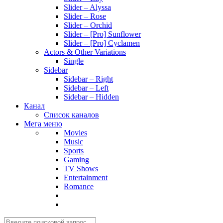
Slider – Alyssa
Slider – Rose
Slider – Orchid
Slider – [Pro] Sunflower
Slider – [Pro] Cyclamen
Actors & Other Variations
Single
Sidebar
Sidebar – Right
Sidebar – Left
Sidebar – Hidden
Канал
Список каналов
Мега меню
Movies
Music
Sports
Gaming
TV Shows
Entertainment
Romance