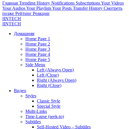
Главная
Trending
History
Notifications
Subscriptions
Your Videos
Your Audios
Your Playlists
Your Posts
Transfer History
Смотреть
позже
Рейтинг
Реакции
IINTECH
IINTECH
Домашняя
Home Page 1
Home Page 2
Home Page 3
Home Page 4
Home Page 5
Side Menu
Left (Always Open)
Left (Close)
Right (Always Open)
Right (Close)
Видео
Styles
Classic Style
Special Style
Multi-Links
Time-Lapse (seek-to)
Subtitles
Self-Hosted Video – Subtitles