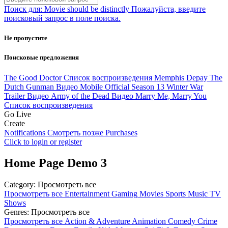
Поиск для:
Movie should be distinctly
Пожалуйста, введите
поисковый запрос в поле поиска.
Не пропустите
Поисковые предложения
The Good Doctor
Список воспроизведения
Memphis Depay The
Dutch Gunman
Видео
Mobile Official Season 13 Winter War
Trailer
Видео
Army of the Dead
Видео
Marry Me, Marry You
Список воспроизведения
Go Live
Create
Notifications
Смотреть позже
Purchases
Click to login or register
Home Page Demo 3
Category:
Просмотреть все
Просмотреть все
Entertainment
Gaming
Movies
Sports
Music
TV
Shows
Genres:
Просмотреть все
Просмотреть все
Action & Adventure
Animation
Comedy
Crime