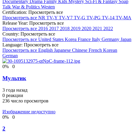
Documentary
Drama
Family
Kids
Mystery
Sci-Fi & Fantasy
Soap
Talk
War & Politics
Westen
Certification:
Просмотреть все
Просмотреть все
NR
TV-Y
TV-Y7
TV-G
TV-PG
TV-14
TV-MA
Release Year:
Просмотреть все
Просмотреть все
2016
2017
2018
2019
2020
2021
2022
Country:
Просмотреть все
Просмотреть все
United States
Korea
France
Italy
Germany
Japan
Language:
Просмотреть все
Просмотреть все
English
Japanese
Chinese
French
Korean
German
0
%
0
Мультик
3 года назад
0
реакции
236
число просмотров
Изображение недоступно
0
%
0
2