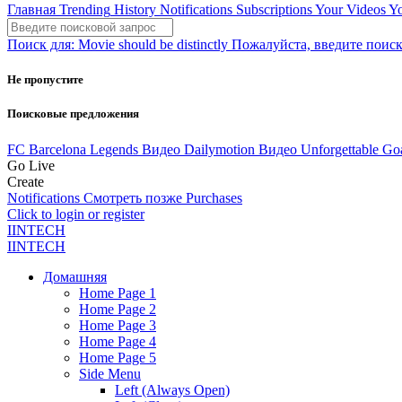
Главная
Trending
History
Notifications
Subscriptions
Your Videos
Yo
Поиск для:
Movie should be distinctly
Пожалуйста, введите поиск
Не пропустите
Поисковые предложения
FC Barcelona Legends
Видео
Dailymotion
Видео
Unforgettable Go
Go Live
Create
Notifications
Смотреть позже
Purchases
Click to login or register
IINTECH
IINTECH
Домашняя
Home Page 1
Home Page 2
Home Page 3
Home Page 4
Home Page 5
Side Menu
Left (Always Open)